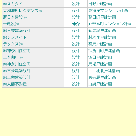
㈱スミタイ
設計
日野戸建計画
大和地所レジデンス㈱
設計
東海岸マンション計画
新日本建設㈱
設計
荏田町戸建計画
一建設㈱
仲介
戸部本町マンション計画
㈱三栄建築設計
設計
菅馬場戸建計画
㈱シンメイト
設計
材木座戸建計画
デックス㈱
設計
有馬戸建計画
㈱神奈川住空間
設計
御所山町戸建計画
三本珈琲㈱
設計
瀬田戸建計画
㈱神奈川住空間
設計
馬場戸建計画
㈱三栄建築設計
設計
上土棚北戸建計画
㈱三栄建築設計
設計
東有馬戸建計画
㈱大藤不動産
設計
白楽戸建計画