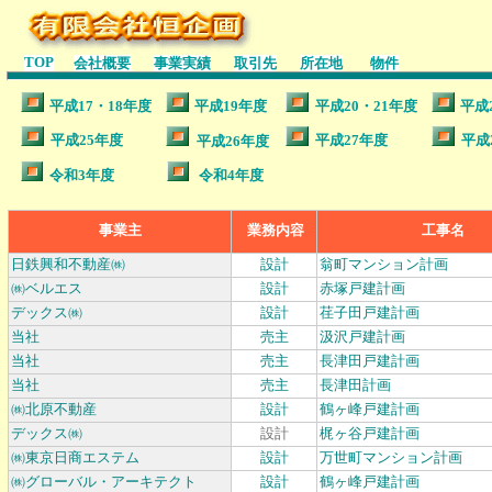
TOP
会社概要
事業実績
取引先
所在地
物件
平成17・18年度
平成19年度
平成20・21年度
平成
平成25年度
平成27年度
平成
平成26年度
令和3年度
令和4年度
事業主
業務内容
工事名
日鉄興和不動産㈱
設計
翁町マンション計画
㈱ベルエス
設計
赤塚戸建計画
デックス㈱
設計
荏子田戸建計画
当社
売主
汲沢戸建計画
当社
売主
長津田戸建計画
当社
売主
長津田計画
㈱北原不動産
設計
鶴ヶ峰戸建計画
デックス㈱
設計
梶ヶ谷戸建計画
㈱東京日商エステム
設計
万世町マンション計画
㈱グローバル・アーキテクト
設計
鶴ヶ峰戸建計画